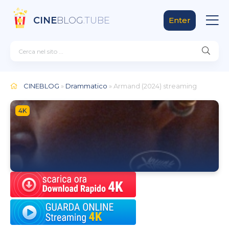
CINE
BLOG
.TUBE
Enter
CINEBLOG
»
Drammatico
» Armand (2024)
streaming
4K