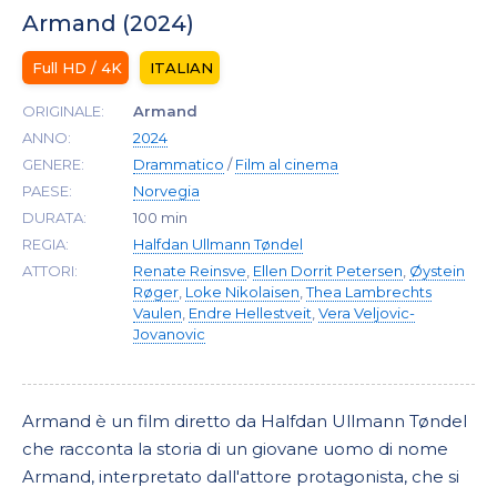
Armand (2024)
Full HD / 4K
ITALIAN
ORIGINALE:
Armand
ANNO:
2024
GENERE:
Drammatico
/
Film al cinema
PAESE:
Norvegia
DURATA:
100 min
REGIA:
Halfdan Ullmann Tøndel
ATTORI:
Renate Reinsve
,
Ellen Dorrit Petersen
,
Øystein
Røger
,
Loke Nikolaisen
,
Thea Lambrechts
Vaulen
,
Endre Hellestveit
,
Vera Veljovic-
Jovanovic
Armand è un film diretto da Halfdan Ullmann Tøndel
che racconta la storia di un giovane uomo di nome
Armand, interpretato dall'attore protagonista, che si