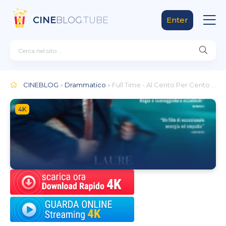
CINE
BLOG
.TUBE
Enter
CINEBLOG
»
Drammatico
» Full Time - Al Cento Per Cento (2021)
4K