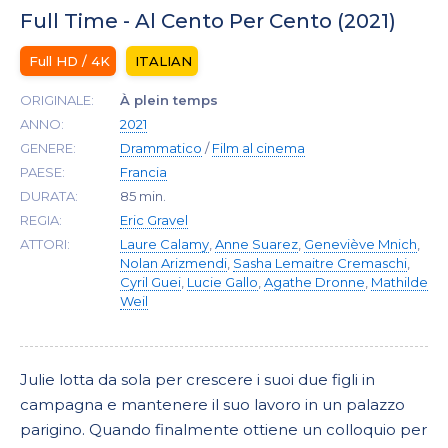
Full Time - Al Cento Per Cento (2021)
Full HD / 4K
ITALIAN
ORIGINALE:
À plein temps
ANNO:
2021
GENERE:
Drammatico
/
Film al cinema
PAESE:
Francia
DURATA:
85 min.
REGIA:
Eric Gravel
ATTORI:
Laure Calamy
,
Anne Suarez
,
Geneviève Mnich
,
Nolan Arizmendi
,
Sasha Lemaitre Cremaschi
,
Cyril Guei
,
Lucie Gallo
,
Agathe Dronne
,
Mathilde
Weil
Julie lotta da sola per crescere i suoi due figli in
campagna e mantenere il suo lavoro in un palazzo
parigino. Quando finalmente ottiene un colloquio per