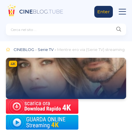
CINE
BLOG
.TUBE
Enter
CINEBLOG
»
Serie TV
» Mentre ero via (Serie TV)
streaming
4K