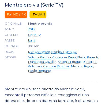
Mentre ero via (Serie TV)
Full HD / 4K
ITALIAN
ORIGINALE:
Mentre ero via
ANNO:
2019
GENERE:
Serie TV
PAESE:
Italia
DURATA:
100 min.
REGIA:
Ivan Cotroneo
,
Monica Rametta
ATTORI:
Vittoria Puccini
,
Giuseppe Zeno
,
Flavio Parenti
,
Francesca Cavallin
,
Antonia Fotaras
,
Riccardo
Antonaci
,
Carmine Buschini
,
Mariano Rigillo
,
Paolo Romano
Mentre ero via, serie diretta da Michele Soavi,
racconta il percorso difficile e coraggioso di una
donna che, dopo un dramma familiare, è chiamata a