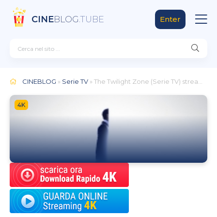
CINE
BLOG
.TUBE
Enter
CINEBLOG
»
Serie TV
» The Twilight Zone (Serie TV)
streaming
4K