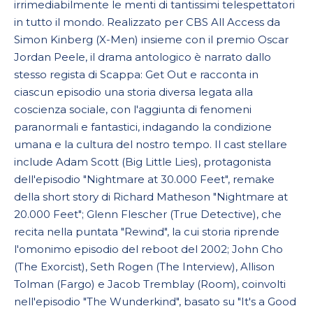
irrimediabilmente le menti di tantissimi telespettatori
in tutto il mondo. Realizzato per CBS All Access da
Simon Kinberg (X-Men) insieme con il premio Oscar
Jordan Peele, il drama antologico è narrato dallo
stesso regista di Scappa: Get Out e racconta in
ciascun episodio una storia diversa legata alla
coscienza sociale, con l'aggiunta di fenomeni
paranormali e fantastici, indagando la condizione
umana e la cultura del nostro tempo. Il cast stellare
include Adam Scott (Big Little Lies), protagonista
dell'episodio "Nightmare at 30.000 Feet", remake
della short story di Richard Matheson "Nightmare at
20.000 Feet"; Glenn Flescher (True Detective), che
recita nella puntata "Rewind", la cui storia riprende
l'omonimo episodio del reboot del 2002; John Cho
(The Exorcist), Seth Rogen (The Interview), Allison
Tolman (Fargo) e Jacob Tremblay (Room), coinvolti
nell'episodio "The Wunderkind", basato su "It's a Good