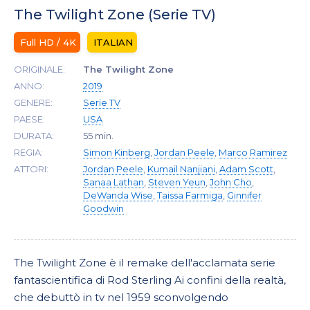
The Twilight Zone (Serie TV)
Full HD / 4K
ITALIAN
ORIGINALE:
The Twilight Zone
ANNO:
2019
GENERE:
Serie TV
PAESE:
USA
DURATA:
55 min.
REGIA:
Simon Kinberg
,
Jordan Peele
,
Marco Ramirez
ATTORI:
Jordan Peele
,
Kumail Nanjiani
,
Adam Scott
,
Sanaa Lathan
,
Steven Yeun
,
John Cho
,
DeWanda Wise
,
Taissa Farmiga
,
Ginnifer
Goodwin
The Twilight Zone è il remake dell'acclamata serie
fantascientifica di Rod Sterling Ai confini della realtà,
che debuttò in tv nel 1959 sconvolgendo